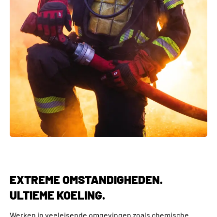
INUTEQ-H2O® technologie uitkomst. Deze producten
voldoen aan ISO20471 Klasse 2 en ANSI-certificering voor
veiligheid en bieden tot 8 uur verkoeling - eenvoudig te
activeren door in water te weken, uit te knijpen en te
dragen.
Het
Bodycool Xtreme
vest, uitgerust met INUTEQ-PVA®, is
onze meest lichtgewicht, nauwsluitende optie en levert
intense verkoeling gedurende 1 tot 4 uur.
Blijf koel, blijf veilig en blijf productief met de innovatieve
kleding van INUTEQ.
EXTREME OMSTANDIGHEDEN.
ULTIEME KOELING.
Werken in veeleisende omgevingen zoals chemische