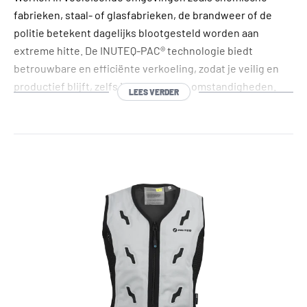
fabrieken, staal- of glasfabrieken, de brandweer of de
politie betekent dagelijks blootgesteld worden aan
extreme hitte. De INUTEQ-PAC® technologie biedt
betrouwbare en efficiënte verkoeling, zodat je veilig en
productief blijft, zelfs in de zwaarste omstandigheden.
LEES VERDER
Onze 100% bio-based Phase Change Material (PCM)
producten zijn de enige REACH- en USDA-gecertificeerde
opties op de markt en zetten daarmee de standaard op
het gebeid van veiligheid, duurzaamheid en prestaties.
Verkrijgbaar in vijf verschillende temoeratuurklassen van
6,5°C tot 29°C, leveren ze nauwkeurige en constante
verkoeling die perfect aansluit bij jouw behoeften.
Kies voor INUTEQ en ervaar geavanceerde
koeltechnologie die je lichaamstemperatuur onder
controle houdt en je focus behoudt - ongeacht hoe hoog
de temperatuur oploopt. Versla de hitte met INUTEQ. Blijf