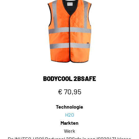
BODYCOOL 2BSAFE
€ 70,95
Technologie
H2O
Markten
Werk
De INUTEQ-H2O® Bodycool 2BSafe is een ISO20471 klasse