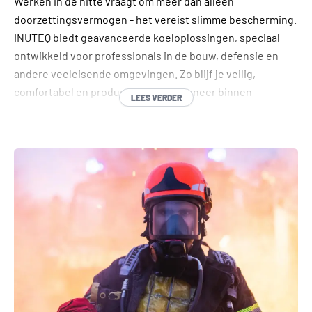
Werken in de hitte vraagt om meer dan alleen
doorzettingsvermogen - het vereist slimme bescherming.
INUTEQ biedt geavanceerde koeloplossingen, speciaal
ontwikkeld voor professionals in de bouw, defensie en
andere veeleisende omgevingen. Zo blijf je veilig,
comfortabel en productief, zelfs wanneer binnen
LEES VERDER
pauzeren niet mogelijk is.
Maak kennis met het
Smart-X
koelvest, uitgerust met
INUTEQ-DRY® technologie: een lichtgewicht vest met
volledige dekking dat direct activeert met slechts 500 ml
water en verkoeling biedt van 8 uur tot wel 3 dagen,
afhankelijk van de omstandigheden. Het vest houdt je
zowel van binnen als van buiten droog en zorgt voor
langdurig comfort en optimale prestaties.
Voor situaties waarin zichtbaarheid essentieel is, bieden
het
Bodycool 2BSafe
vest of
Bodycool T-shirt
met