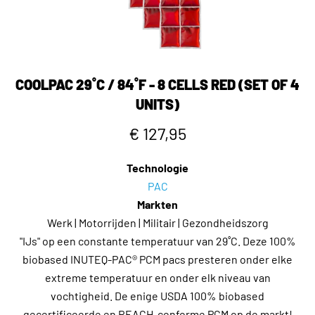
COOLPAC 29˚C / 84˚F - 8 CELLS RED (SET OF 4
UNITS)
€ 127,95
Technologie
PAC
Markten
Werk | Motorrijden | Militair | Gezondheidszorg
"IJs" op een constante temperatuur van 29˚C. Deze 100%
biobased INUTEQ-PAC® PCM pacs presteren onder elke
extreme temperatuur en onder elk niveau van
vochtigheid. De enige USDA 100% biobased
gecertificeerde en REACH-conforme PCM op de markt!