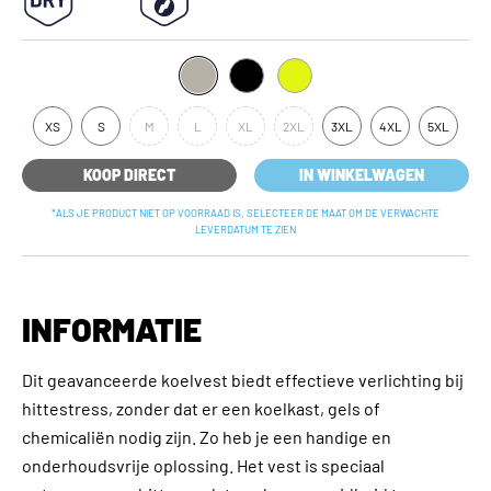
XS
S
M
L
XL
2XL
3XL
4XL
5XL
KOOP DIRECT
IN WINKELWAGEN
*ALS JE PRODUCT NIET OP VOORRAAD IS, SELECTEER DE MAAT OM DE VERWACHTE
LEVERDATUM TE ZIEN
INFORMATIE
Dit geavanceerde koelvest biedt effectieve verlichting bij
hittestress, zonder dat er een koelkast, gels of
chemicaliën nodig zijn. Zo heb je een handige en
onderhoudsvrije oplossing. Het vest is speciaal